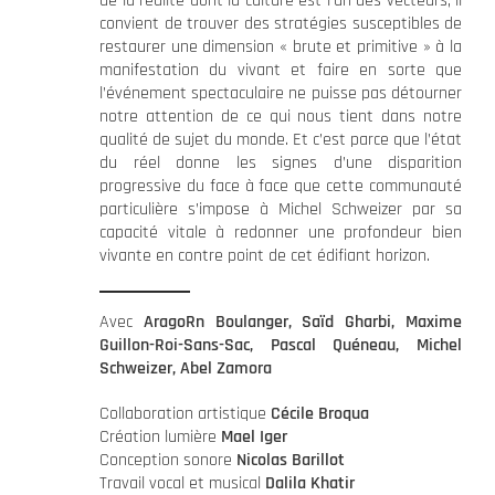
de la réalité dont la culture est l’un des vecteurs, il
convient de trouver des stratégies susceptibles de
restaurer une dimension « brute et primitive » à la
manifestation du vivant et faire en sorte que
l’événement spectaculaire ne puisse pas détourner
notre attention de ce qui nous tient dans notre
qualité de sujet du monde. Et c’est parce que l’état
du réel donne les signes d’une disparition
progressive du face à face que cette communauté
particulière s’impose à Michel Schweizer par sa
capacité vitale à redonner une profondeur bien
vivante en contre point de cet édifiant horizon.
Avec
AragoRn Boulanger, Saïd Gharbi, Maxime
Guillon-Roi-Sans-Sac, Pascal Quéneau, Michel
Schweizer, Abel Zamora
Collaboration artistique
Cécile Broqua
Création lumière
Mael Iger
Conception sonore
Nicolas Barillot
Travail vocal et musical
Dalila Khatir