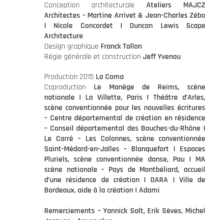
Conception architecturale
Ateliers MAJCZ
Architectes – Martine Arrivet & Jean-Charles Zébo
I Nicole Concordet I Duncan Lewis Scape
Architecture
Design graphique
Franck Tallon
Régie générale et construction
Jeff Yvenou
Production 2015
La Coma
Coproduction
L
e Manège de Reims, scène
nationale I La Villette, Paris I Théâtre d’Arles,
scène conventionnée pour les nouvelles écritures
– Centre départemental de création en résidence
– Conseil départemental des Bouches-du-Rhône I
Le Carré – Les Colonnes, scène conventionnée
Saint-Médard-en-Jalles – Blanquefort I Espaces
Pluriels, scène conventionnée danse, Pau I MA
scène nationale – Pays de Montbéliard, accueil
d’une résidence de création I OARA I Ville de
Bordeaux, aide à la création I Adami
Remerciements – Yannick Salt, Erik Sèves, Michel