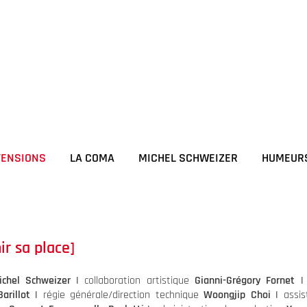
TENSIONS
LA COMA
MICHEL SCHWEIZER
HUMEUR
ir sa place]
chel Schweizer |
collaboration artistique
Gianni-Grégory Fornet 
arillot |
régie générale/direction technique
Woongjip Choi |
assi