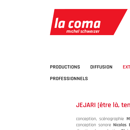
Passer
au
contenu
PRODUCTIONS
DIFFUSION
EX
PROFESSIONNELS
JEJARI [être là, ten
conception, scénographie
Mi
conception sonore
Nicolas B