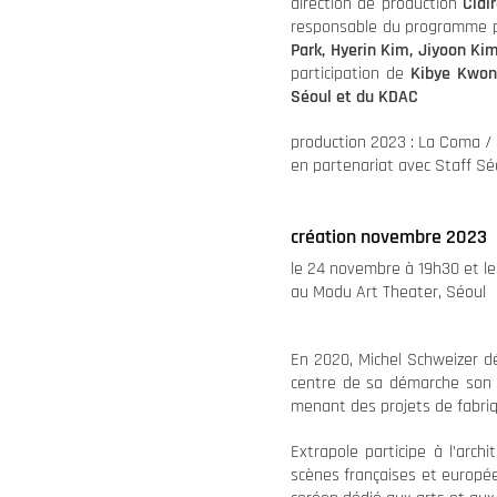
direction de production
Clai
responsable du programme 
Park, Hyerin Kim, Jiyoon K
participation de
Kibye Kwon
Séoul et du KDAC
production 2023 : La Coma / 
en partenariat avec Staff Séo
création novembre 2023
le 24 novembre à 19h30 et l
au Modu Art Theater, Séoul
En 2020, Michel Schweizer dé
centre de sa démarche son s
menant des projets de fabriqu
Extrapole participe à l’arc
scènes françaises et europée