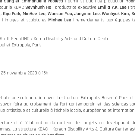
re Sung et Emmanuelle Paoletti |
administration de production
Yoons
pour le KDAC
Seynhunh Ho |
productrice exécutive
Emilia Y.K. Lee
|
tr
im, Gija Park, MinHee Lee, Wonsun You, Jungmin Lee, Wanhyuk Kim, 
 |
images et sculptures
Minhee Lee |
remerciements aux équipes t
Staff Séoul INC / Korea Disability Arts and Culture Center
ul et Extrapole, Paris
e 25 novembre 2023 à 15h
bute une collaboration avec la structure Extrapole. Basée à Paris et 
avoir-faire au croisement de l’art contemporain et des sciences soci
e artistique et culturelle à l’échelle locale, européenne et internation
hitecture et à l’élaboration du contenu des projets en développant d
nnes. La structure KDAC – Korean Disability Arts & Culture Center est