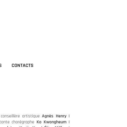
S
CONTACTS
|
conseillère artistique
Agnès Henry |
stante chorégraphe
Ko Kwongheum |