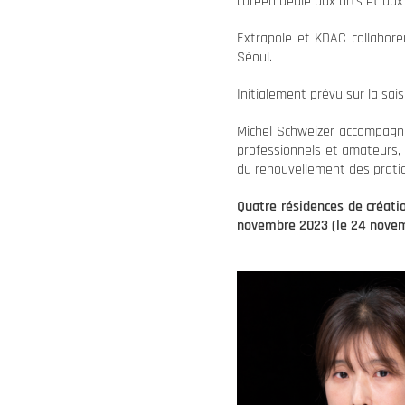
coréen dédié aux arts et aux 
​Extrapole et KDAC collabor
Séoul.
Initialement prévu sur la sai
Michel Schweizer accompagné 
professionnels et amateurs, 
du renouvellement des prati
Quatre résidences de créati
novembre 2023 (le 24 novem