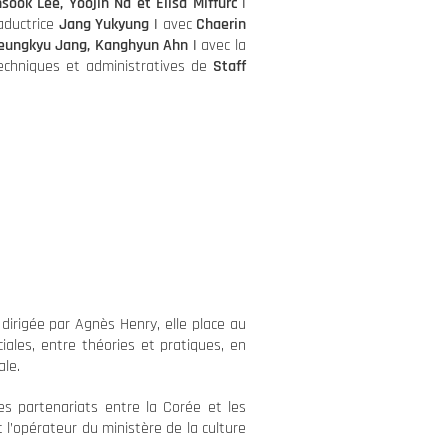
ook Lee, Yoojin Na et Élisa Miffurc |
aductrice
Jang Yukyung |
avec
Chaerin
Seungkyu Jang, Kanghyun Ahn |
avec la
echniques et administratives de
Staff
dirigée par Agnès Henry, elle place au
ales, entre théories et pratiques, en
ale.
es partenariats entre la Corée et les
 l’opérateur du ministère de la culture