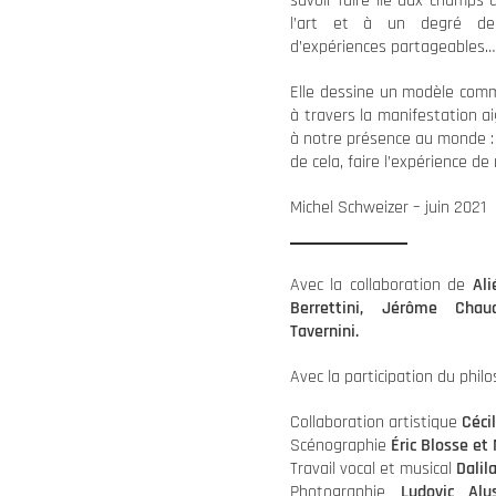
savoir-faire lié aux champs 
l’art et à un degré de
d’expériences partageables…
Elle dessine un modèle comm
à travers la manifestation a
à notre présence au monde : 
de cela, faire l’expérience 
Michel Schweizer – juin 2021
Avec la collaboration de
Al
Berrettini, Jérôme Chaud
Tavernini.
Avec la participation du phi
Collaboration artistique
Céci
Scénographie
Éric Blosse et
Travail vocal et musical
Dalil
Photographie
Ludovic Alu