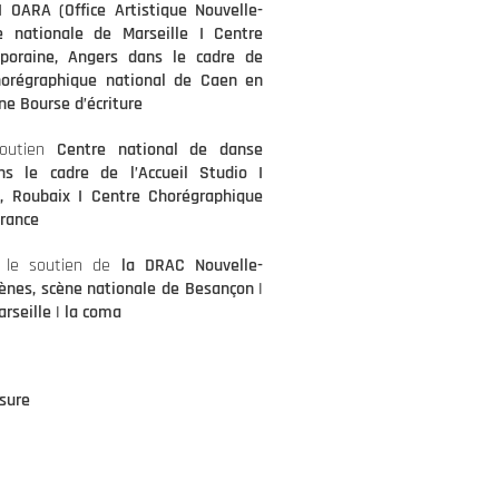
 OARA (Office Artistique Nouvelle-
ne nationale de Marseille
I
Centre
poraine, Angers dans le cadre de
horégraphique national de Caen en
ne Bourse d’écriture
soutien
Centre national de danse
ns le cadre de l’Accueil Studio
I
e, Roubaix
I
Centre Chorégraphique
France
c le soutien de
la DRAC Nouvelle-
cènes, scène nationale de Besançon |
rseille | la coma
sure