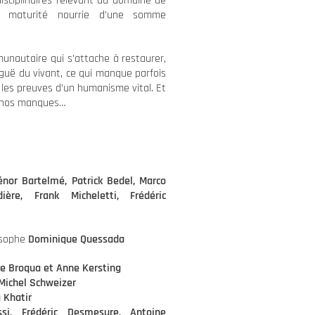
disciplinaires relevant du domaine de
 maturité nourrie d’une somme
unautaire qui s’attache à restaurer,
iguë du vivant, ce qui manque parfois
les preuves d’un humanisme vital. Et
de nos manques…
iénor Bartelmé,
Patrick Bedel, Marco
ière, Frank Micheletti, Frédéric
losophe
Dominique Quessada
le Broqua et Anne Kersting
 Michel Schweizer
a Khatir
ssi, Frédéric Desmesure, Antoine