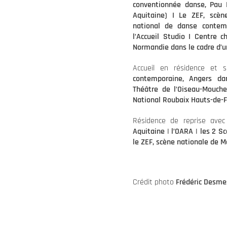
conventionnée danse, Pau I
Aquitaine) I Le ZEF, scè
national de danse contem
l’Accueil Studio I
C
entre c
Normandie dans le cadre d’u
Accueil en résidence et 
contemporaine, Angers da
Théâtre de l’Oiseau-Mouch
National Roubaix Hauts-de-
Résidence de reprise ave
Aquitaine | l’OARA | les 2 S
le ZEF, scène nationale de Ma
Crédit photo
Frédéric Desme