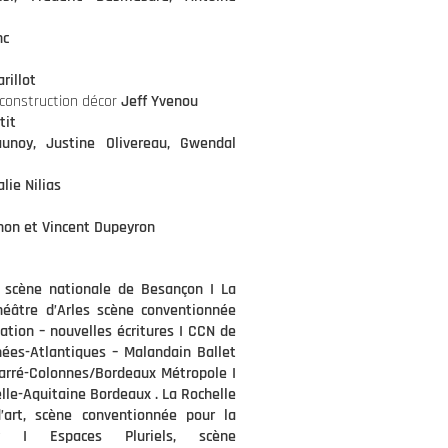
nc
rillot
 construction décor
Jeff Yvenou
tit
noy, Justine Olivereau, Gwendal
lie Nilias
non et Vincent Dupeyron
 scène nationale de Besançon I La
héâtre d’Arles scène conventionnée
éation – nouvelles écritures I CCN de
nées-Atlantiques – Malandain Ballet
Carré-Colonnes/Bordeaux Métropole I
le-Aquitaine Bordeaux . La Rochelle
’art, scène conventionnée pour la
blay I Espaces Pluriels, scène