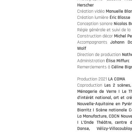
Herscher
Création vidéo
Manuelle Bla
Création lumière
Éric Blosse
Conception sonore
Nicolas Ba
Régie générale et suivi de la
Construction décor
Michel Pe
Accompagnants
Johann Dau
Wolf
Direction de production
Natha
Administration
Élisa Miffurc
Remerciements à
Céline Big
Production 2021
LA COMA
Coproduction
Les 2 scènes,
Ménagerie de Verre I Le T
d’intérêt national, art et cr
Nouvelle-Aquitaine en Pyré
Biarritz I Scène nationale 
La Manufacture, CDCN Nouvel
I
L’Onde Théâtre, centre d
Danse, Vélizy-Villacou