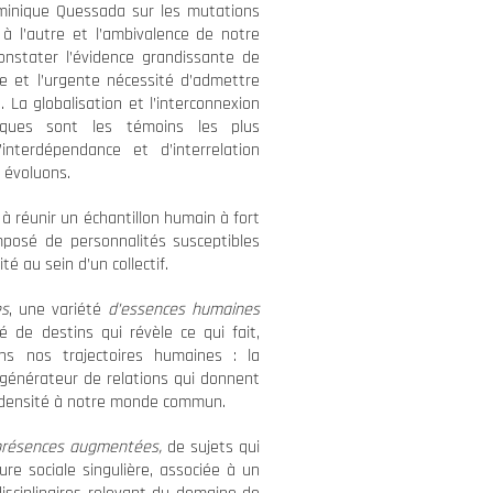
minique Quessada sur les mutations
 à l’autre et l’ambivalence de notre
onstater l’évidence grandissante de
re et l’urgente nécessité d’admettre
La globalisation et l’interconnexion
ques sont les témoins les plus
nterdépendance et d’interrelation
 évoluons.
à réunir un échantillon humain à fort
osé de personnalités susceptibles
ité au sein d’un collectif.
es
, une variété
d’essences humaines
de destins qui révèle ce qui fait,
ans nos trajectoires humaines : la
générateur de relations qui donnent
e densité à notre monde commun.
présences augmentées,
de sujets qui
re sociale singulière, associée à un