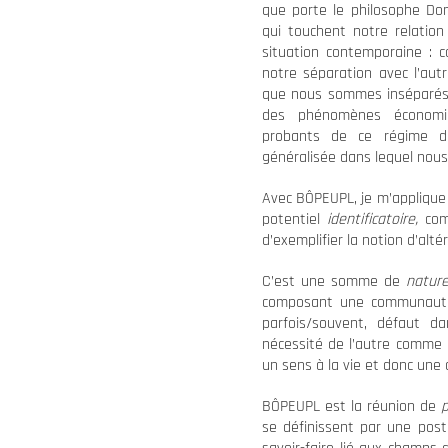
que porte le philosophe Do
qui touchent notre relation
situation contemporaine : c
notre séparation avec l’aut
que nous sommes inséparés. 
des phénomènes économi
probants de ce régime d’i
généralisée dans lequel nous
Avec BÔPEUPL, je m’applique 
potentiel
identificatoire,
comp
d’exemplifier la notion d’altér
C’est une somme de
natur
composant une communauté 
parfois/souvent, défaut d
nécessité de l’autre comme 
un sens à la vie et donc un
BÔPEUPL est la réunion de
se définissent par une postu