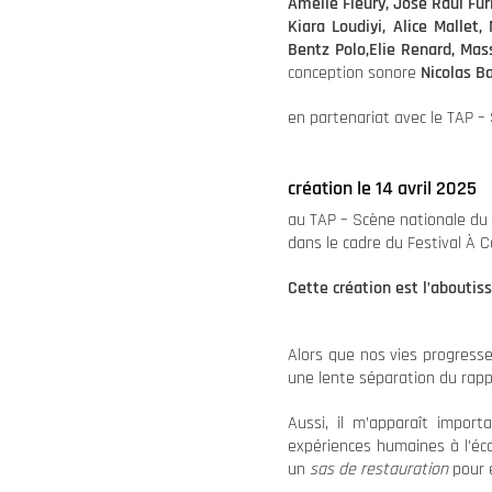
Amélie Fleury, José Raul Fur
Kiara Loudiyi, Alice Mallet,
Bentz Polo,Elie Renard, Mass
conception sonore
Nicolas Ba
en partenariat avec le TAP –
création le 14 avril 2025
au TAP – Scène nationale du 
dans le cadre du Festival À 
Cette création est l’aboutis
Alors que nos vies progress
une lente séparation du rappo
Aussi, il m’apparaît impor
expériences humaines à l’éca
un
sas de restauration
pour é