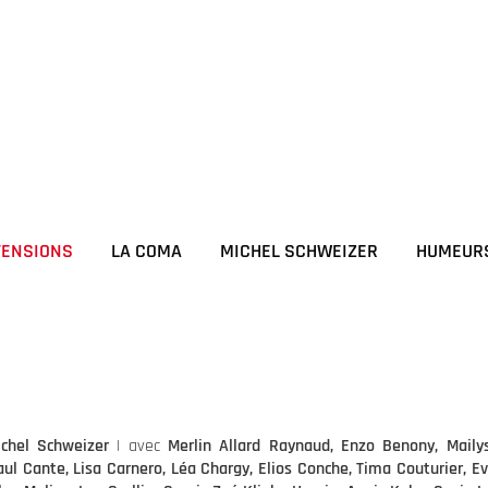
TENSIONS
LA COMA
MICHEL SCHWEIZER
HUMEUR
chel Schweizer
| avec
Merlin Allard Raynaud, Enzo Benony, Mailys
l Cante, Lisa Carnero, Léa Chargy, Elios Conche, Tima Couturier, Ev