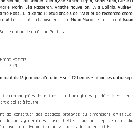
lan Molina, Lou Grellier Guerin,Zoé Klinka-Herpin, Anais Kuhn, Suzi
 Marie Morin, Léa Nasseron, Agathe Nouvellon, Lyla Obligis, Audrey P
imo Rossi, Lila Zeraali ; étudiant.e.s de l’Atelier de recherche chor
rillot
| assistante à la mise en scène
Marie Morin
| encadrement
Isab
 Scène nationale du Grand Poitiers
Grand Poitiers
Corps 2025
sement de 13 journées d’atelier – soit 72 heures – réparties entre se
ent, accompagnées de prothèses technologiques qui déréalisent peu à 
rt à soi et à l’autre.
tant de constituer des espaces protégés où dimensions artistiqu
rt du cours général des choses. Cette proposition déplace les étudi
prouver collectivement de nouveaux savoirs expérientiels.