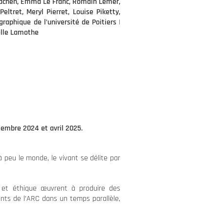
e Lachen, Emma Le Franc, Romain Lemer,
eltret, Meryl Pierret, Louise Piketty,
égraphique de l’université de Poitiers
|
elle Lamothe
ptembre 2024 et avril 2025.
peu le monde, le vivant se délite par
e et éthique œuvrent à produire des
ants de l’ARC dans un temps parallèle,