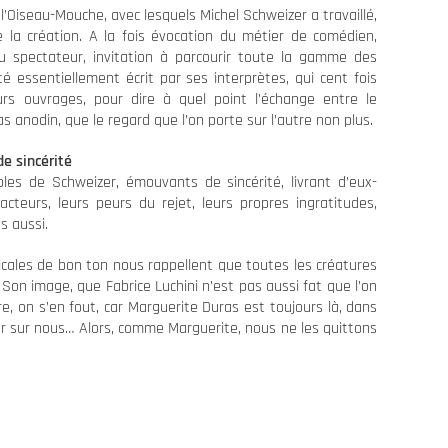
’Oiseau-Mouche, avec lesquels Michel Schweizer a travaillé,
la création. A la fois évocation du métier de comédien,
du spectateur, invitation à parcourir toute la gamme des
té essentiellement écrit par ses interprètes, qui cent fois
urs ouvrages, pour dire à quel point l’échange entre le
as anodin, que le regard que l’on porte sur l’autre non plus.
e sincérité
bles de Schweizer, émouvants de sincérité, livrant d’eux-
cteurs, leurs peurs du rejet, leurs propres ingratitudes,
s aussi.
cales de bon ton nous rappellent que toutes les créatures
Son image, que Fabrice Luchini n’est pas aussi fat que l’on
e, on s’en fout, car Marguerite Duras est toujours là, dans
ller sur nous… Alors, comme Marguerite, nous ne les quittons