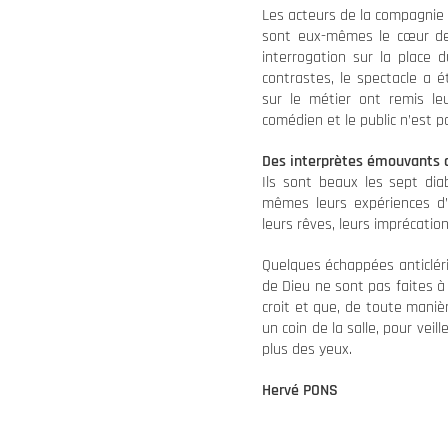
Les acteurs de la compagnie l
sont eux-mêmes le cœur de 
interrogation sur la place 
contrastes, le spectacle a é
sur le métier ont remis le
comédien et le public n’est p
Des interprètes émouvants d
Ils sont beaux les sept dia
mêmes leurs expériences d’a
leurs rêves, leurs imprécation
Quelques échappées anticléri
de Dieu ne sont pas faites à 
croit et que, de toute manièr
un coin de la salle, pour vei
plus des yeux.
Hervé PONS