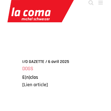
Passer
au
contenu
I/O GAZETTE / 6 avril 2025
DOGS
E(n)clos
[
Lien article
]